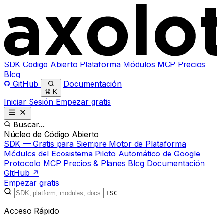
SDK
Código Abierto
Plataforma
Módulos
MCP
Precios
Blog
GitHub
Documentación
⌘
K
Iniciar Sesión
Empezar gratis
Buscar...
Núcleo de Código Abierto
SDK — Gratis para Siempre
Motor de Plataforma
Módulos del Ecosistema
Piloto Automático de Google
Protocolo MCP
Precios & Planes
Blog
Documentación
GitHub ↗
Empezar gratis
ESC
Acceso Rápido