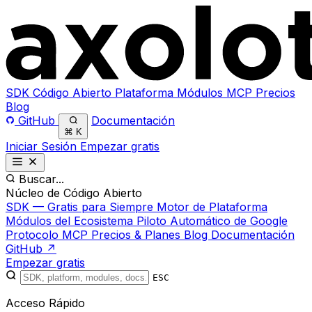
SDK
Código Abierto
Plataforma
Módulos
MCP
Precios
Blog
GitHub
Documentación
⌘
K
Iniciar Sesión
Empezar gratis
Buscar...
Núcleo de Código Abierto
SDK — Gratis para Siempre
Motor de Plataforma
Módulos del Ecosistema
Piloto Automático de Google
Protocolo MCP
Precios & Planes
Blog
Documentación
GitHub ↗
Empezar gratis
ESC
Acceso Rápido