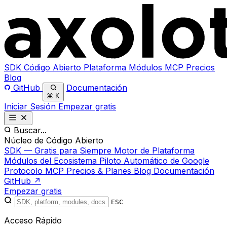
SDK
Código Abierto
Plataforma
Módulos
MCP
Precios
Blog
GitHub
Documentación
⌘
K
Iniciar Sesión
Empezar gratis
Buscar...
Núcleo de Código Abierto
SDK — Gratis para Siempre
Motor de Plataforma
Módulos del Ecosistema
Piloto Automático de Google
Protocolo MCP
Precios & Planes
Blog
Documentación
GitHub ↗
Empezar gratis
ESC
Acceso Rápido