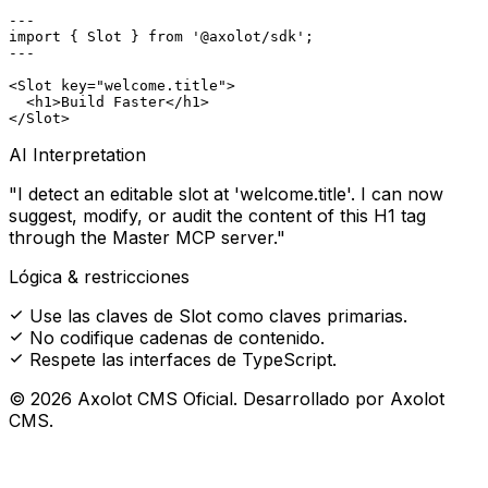
---

import { Slot } from 
'@axolot/sdk'
;

---

<
Slot
key
=
"welcome.title"
>

  <
h1
>Build Faster</
h1
>

</
Slot
>
AI Interpretation
"I detect an editable slot at 'welcome.title'. I can now
suggest, modify, or audit the content of this H1 tag
through the Master MCP server."
Lógica & restricciones
Use las claves de Slot como claves primarias.
No codifique cadenas de contenido.
Respete las interfaces de TypeScript.
© 2026 Axolot CMS Oficial. Desarrollado por Axolot
CMS.