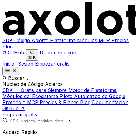
SDK
Código Abierto
Plataforma
Módulos
MCP
Precios
Blog
GitHub
Documentación
⌘
K
Iniciar Sesión
Empezar gratis
Buscar...
Núcleo de Código Abierto
SDK — Gratis para Siempre
Motor de Plataforma
Módulos del Ecosistema
Piloto Automático de Google
Protocolo MCP
Precios & Planes
Blog
Documentación
GitHub ↗
Empezar gratis
ESC
Acceso Rápido